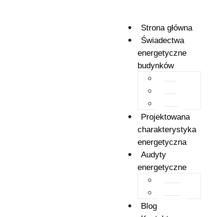
Strona główna
Świadectwa
energetyczne
budynków
Świadectwo energetyczne domu
Świadectwo energetyczne lokalu
Świadectwo energetyczne mieszkania
Projektowana
charakterystyka
energetyczna
Audyty
energetyczne
Audyt energetyczny budynku jednorodzinnego
Audyt energetyczny budynku wielodzinnego
Blog