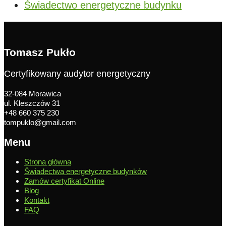
Świadectwo energetyczne budynku
Tomasz Pukło
Certyfikowany audytor energetyczny
32-084 Morawica
ul. Kleszczów 31
+48 660 375 230
tompuklo@gmail.com
Menu
Strona główna
Świadectwa energetyczne budynków
Zamów certyfikat Online
Blog
Kontakt
FAQ